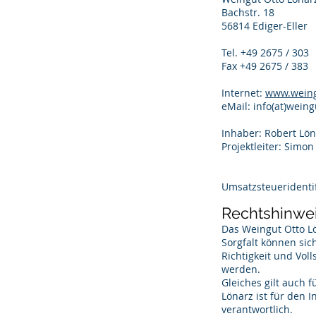
Bachstr. 18
56814 Ediger-Eller
Tel. +49 2675 / 303
Fax +49 2675 / 383
Internet:
www.weing
eMail: info(at)wein
Inhaber: Robert Lön
Projektleiter: Simo
Umsatzsteuerident
Rechtshinwei
Das Weingut Otto Lö
Sorgfalt können sic
Richtigkeit und Vol
werden.
Gleiches gilt auch 
Lönarz ist für den 
verantwortlich.