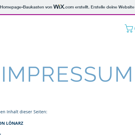
m Homepage-Baukasten von
.com
erstellt. Erstelle deine Websit
Weingut Lönarz
Start
MEINE WEINSERIE
VITA
WE
IMPRESSUM
en Inhalt dieser Seiten:
MON LÖNARZ
z