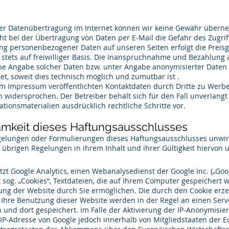
 der Datenübertragung im Internet können wir keine Gewähr übern
t bei der Übertragung von Daten per E-Mail die Gefahr des Zugriff
ng personenbezogener Daten auf unseren Seiten erfolgt die Preis
 stets auf freiwilliger Basis. Die Inanspruchnahme und Bezahlung
hne Angabe solcher Daten bzw. unter Angabe anonymisierter Daten
t, soweit dies technisch möglich und zumutbar ist .
im Impressum veröffentlichten Kontaktdaten durch Dritte zu Werb
h widersprochen. Der Betreiber behält sich für den Fall unverlang
tionsmaterialien ausdrücklich rechtliche Schritte vor.
mkeit dieses Haftungsausschlusses
egelungen oder Formulierungen dieses Haftungsausschlusses unwi
 übrigen Regelungen in ihrem Inhalt und ihrer Gültigkeit hiervon 
tics
zt Google Analytics, einen Webanalysedienst der Google Inc. („Goog
 sog. „Cookies“, Textdateien, die auf Ihrem Computer gespeichert 
ung der Website durch Sie ermöglichen. Die durch den Cookie erz
Ihre Benutzung dieser Website werden in der Regel an einen Serv
und dort gespeichert. Im Falle der Aktivierung der IP-Anonymisie
 IP-Adresse von Google jedoch innerhalb von Mitgliedstaaten der 