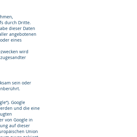
ehmen,
s durch Dritte.
gabe dieser Daten
 aller angebotenen
 oder eines
ezwecken wird
t zugesandter
rksam sein oder
unberührt.
le“). Google
werden und die eine
eugten
er von Google in
rung auf dieser
Europäischen Union